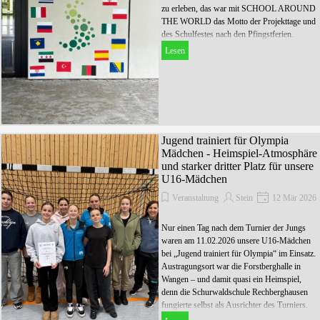
zu erleben, das war mit SCHOOL AROUND
THE WORLD das Motto der Projekttage und
des Schulfestes nach den Pfingstferien.
Lesen
Jugend trainiert für Olympia
Mädchen - Heimspiel-Atmosphäre
und starker dritter Platz für unsere
U16-Mädchen
Veranstaltung
Stein
12 Mär 2026
Nur einen Tag nach dem Turnier der Jungs
waren am 11.02.2026 unsere U16-Mädchen
bei „Jugend trainiert für Olympia“ im Einsatz.
Austragungsort war die Forstberghalle in
Wangen – und damit quasi ein Heimspiel,
denn die Schurwaldschule Rechberghausen
fungierte selbst als Ausrichter des Turniers.