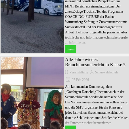
intensiv mit beruflichen Perspektiven im
MINT-Bereich auseinanderzusetzen. Der
zweistöckige Truck ist Teil des Programms
COACHING4FUTURE der Baden-
Württemberg Stiftung in Zusammenarbeit mit
Südwestmetall und der Bundesagentur für
Arbeit. Ziel ist es, Jugendliche praxisnah über
technische und informationstechnische Berufe
zu informieren.
Lesen
Alle Jahre wieder:
Brauchtumsunterricht in Klasse 5
Veranstaltung
Schurwaldschule
07 Feb 2026
Am kommenden Donnerstag, dem
„Gombigen Dorschdig“ beginnt auch in der
Schurwaldschule wieder die närrische Zeit.
Die Vorbereitungen dazu sind in vollem Gang
und die SMV organisert für die Klassen 5
jedes Jahr einen Brauchtumsunterricht, bei
dem die Schülerinnen und Schüler die Masken
der Furchenrutscher kennenlernen.