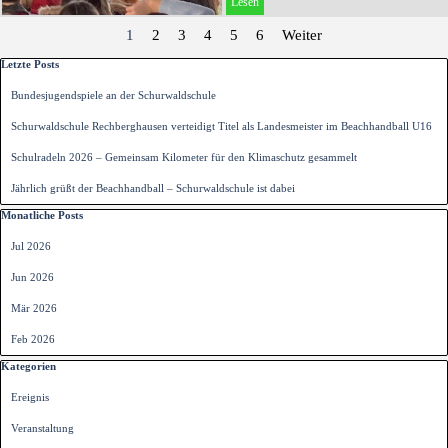
Lesen
Aktuelle Seite:
1
Gehen Sie zu Seite:
2
Gehen Sie zu Seite:
3
Gehen Sie zu Seite:
4
Gehen Sie zu Seite:
5
Gehen Sie zu Seite:
6
Weiter
Block überspringen Letzte Posts
Letzte Posts
Bundesjugendspiele an der Schurwaldschule
Schurwaldschule Rechberghausen verteidigt Titel als Landesmeister im Beachhandball U16
Schulradeln 2026 – Gemeinsam Kilometer für den Klimaschutz gesammelt
Jährlich grüßt der Beachhandball – Schurwaldschule ist dabei
Block überspringen Monatliche Posts
Monatliche Posts
Jul 2026
Jun 2026
Mär 2026
Feb 2026
Block überspringen Kategorien
Kategorien
Ereignis
Veranstaltung