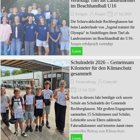
verteidigt Titel als Landesmeister
im Beachhandball U16
Ereignis
Kasper
27 Jul 2026
Die Schurwaldschule Rechberghausen hat
beim Landesfinale von „Jugend trainiert für
Olympia“ in Sindelfingen ihren Titel als
Landesmeister im Beachhandball der U16-
Jungen erfolgreich verteidigt
Lesen
Schulradeln 2026 – Gemeinsam
Kilometer für den Klimaschutz
gesammelt
Veranstaltung
Gottwald
12 Jul 2026
Auch in diesem Jahr beteiligte sich unsere
Schule am Schulradeln der Gemeinde
Rechberghausen. Mit großem Engagement
sammelten 15 Schülerinnen und Schüler,
Lehrkräfte sowie Eltern zahlreiche
Fahrradkilometer und leisteten damit einen
wertvollen Beitrag zum Klimaschutz.
Lesen