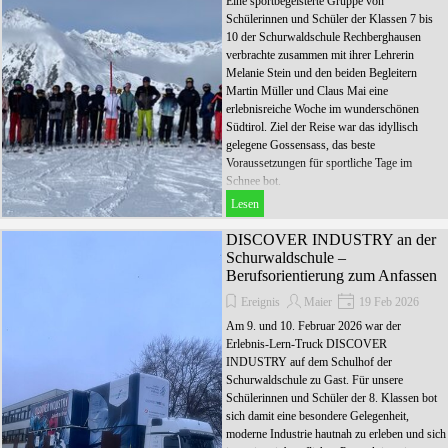
Eine sportbegeisterte Gruppe von
Schülerinnen und Schüler der Klassen 7 bis
10 der Schurwaldschule Rechberghausen
verbrachte zusammen mit ihrer Lehrerin
Melanie Stein und den beiden Begleitern
Martin Müller und Claus Mai eine
erlebnisreiche Woche im wunderschönen
Südtirol. Ziel der Reise war das idyllisch
gelegene Gossensass, das beste
Voraussetzungen für sportliche Tage im
Schnee bot.
Lesen
DISCOVER INDUSTRY an der
Schurwaldschule –
Berufsorientierung zum Anfassen
Ereignis
Maier
19 Feb 2026
Am 9. und 10. Februar 2026 war der
Erlebnis-Lern-Truck DISCOVER
INDUSTRY auf dem Schulhof der
Schurwaldschule zu Gast. Für unsere
Schülerinnen und Schüler der 8. Klassen bot
sich damit eine besondere Gelegenheit,
moderne Industrie hautnah zu erleben und sich