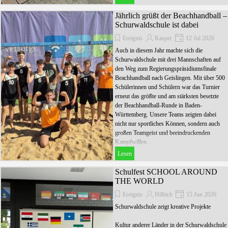
Jährlich grüßt der Beachhandball –
Schurwaldschule ist dabei
Ereignis
Kasper
12 Jul 2026
Auch in diesem Jahr machte sich die
Schurwaldschule mit drei Mannschaften auf
den Weg zum Regierungspräsidiumsfinale
Beachhandball nach Geislingen. Mit über 500
Schülerinnen und Schülern war das Turnier
erneut das größte und am stärksten besetzte
der Beachhandball-Runde in Baden-
Württemberg. Unsere Teams zeigten dabei
nicht nur sportliches Können, sondern auch
großen Teamgeist und beeindruckenden
Kampfwillen.
Lesen
Schulfest SCHOOL AROUND
THE WORLD
Ereignis
Hilbich
15 Jun 2026
Schurwaldschule zeigt kreative Projekte
Kultur anderer Länder in der Schurwaldschule