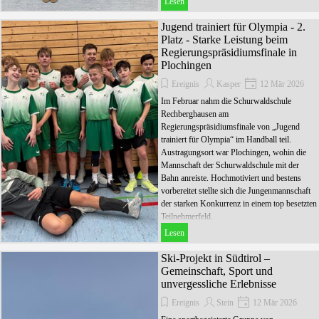
Lesen
Jugend trainiert für Olympia - 2.
Platz - Starke Leistung beim
Regierungspräsidiumsfinale in
Plochingen
Ereignis
Kasper
12 Mär 2026
Im Februar nahm die Schurwaldschule
Rechberghausen am
Regierungspräsidiumsfinale von „Jugend
trainiert für Olympia“ im Handball teil.
Austragungsort war Plochingen, wohin die
Mannschaft der Schurwaldschule mit der
Bahn anreiste. Hochmotiviert und bestens
vorbereitet stellte sich die Jungenmannschaft
der starken Konkurrenz in einem top besetzten
Teilnehmerfeld.
Lesen
Ski-Projekt in Südtirol –
Gemeinschaft, Sport und
unvergessliche Erlebnisse
Ereignis
Stein
12 Mär 2026