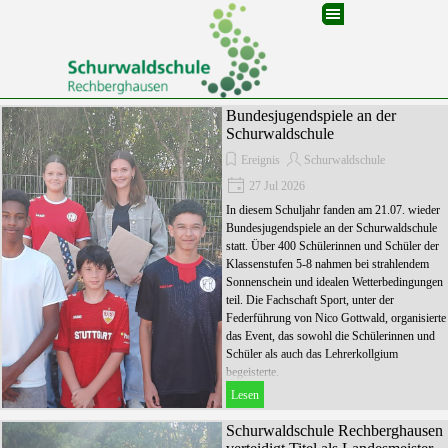
Direkt zum Seiteninhalt
Menü überspringen
Bundesjugendspiele an der
Schurwaldschule
Ereignis
Schurwaldschule
27 Jul 2026
In diesem Schuljahr fanden am 21.07. wieder
Bundesjugendspiele an der Schurwaldschule
statt. Über 400 Schülerinnen und Schüler der
Klassenstufen 5-8 nahmen bei strahlendem
Sonnenschein und idealen Wetterbedingungen
teil. Die Fachschaft Sport, unter der
Federführung von Nico Gottwald, organisierte
das Event, das sowohl die Schülerinnen und
Schüler als auch das Lehrerkollgium
begeisterte.
Lesen
Schurwaldschule Rechberghausen