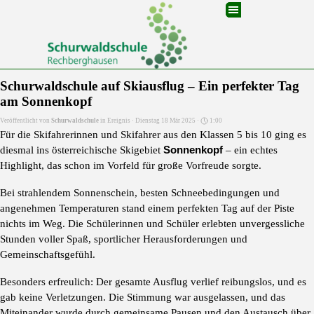
Direkt zum Seiteninhalt
Menü überspringen
Schurwaldschule auf Skiausflug – Ein perfekter Tag
am Sonnenkopf
Veröffentlicht von
Schurwaldschule
in
Ereignis
· Dienstag 18 Mär 2025 ·
1:00
Für die Skifahrerinnen und Skifahrer aus den Klassen 5 bis 10 ging es
diesmal ins österreichische Skigebiet
Sonnenkopf
– ein echtes
Highlight, das schon im Vorfeld für große Vorfreude sorgte.
Bei strahlendem Sonnenschein, besten Schneebedingungen und
angenehmen Temperaturen stand einem perfekten Tag auf der Piste
nichts im Weg. Die Schülerinnen und Schüler erlebten unvergessliche
Stunden voller Spaß, sportlicher Herausforderungen und
Gemeinschaftsgefühl.
Besonders erfreulich: Der gesamte Ausflug verlief reibungslos, und es
gab keine Verletzungen. Die Stimmung war ausgelassen, und das
Miteinander wurde durch gemeinsame Pausen und den Austausch über