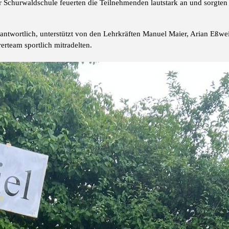
Schurwaldschule feuerten die Teilnehmenden lautstark an und sorgten 
rantwortlich, unterstützt von den Lehrkräften Manuel Maier, Arian Eßwei
rerteam sportlich mitradelten.