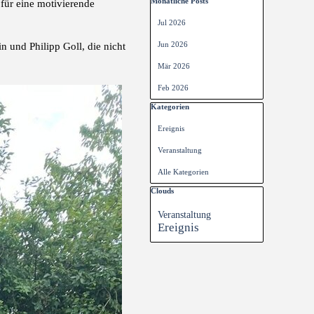
Block überspringen Monatliche Posts
Monatliche Posts
für eine motivierende
Jul 2026
n und Philipp Goll, die nicht
Jun 2026
Mär 2026
Feb 2026
Block überspringen Kategorien
Kategorien
Ereignis
Veranstaltung
Alle Kategorien
Block überspringen Clouds
Clouds
Veranstaltung
Ereignis