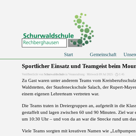
Direkt zum Seiteninhalt
Suchen
Start
Gemeinschaft
Unser
Sportlicher Einsatz und Teamgeist beim Mou
Veröffentlicht von
Schurwaldschule
in
Veranstaltung
· Mittwoch 09 Jul 2025 ·
1:45
Zu Gast waren unter anderem Teams vom Kreisberufsschulz
Waldstetten, der Staufeneckschule Salach, der Rupert-Maye
einem eigenen Lehrerteam vertreten war.
Die Teams traten in Dreiergruppen an, aufgeteilt in die Kla
gestaffelt und lagen zwischen 60 und 90 Minuten. Ziel war e
um 10:30 Uhr – und von da an war die Strecke rund um das
Viele Teams sorgten mit kreativen Namen wie „Luftpumpen“