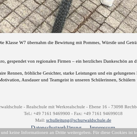
t: Die Klasse W7 übernahm die Bewirtung mit Pommes, Würstle und Getr
o, gespendet von regionalen Firmen – ein herzliches Dankeschön an d
aire Rennen, fröhliche Gesichter, starke Leistungen und ein gelungenes
Motivation, Ausdauer und Teamgeist in unseren Schülerinnen, Schülern 
rwaldschule -
Realschule mit Werkrealschule -
Ebene 16 -
73098 Rechb
Tel.: +49 7161 9469900 -
Fax: +49 7161 94699018
Mail:
schulleitung@schurwaldschule.de
Datenschutzerklärung
-
Impressum
nd keine Informationen an Dritte weitergeben. Für diese Cookies ist ke