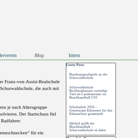
erverein
Blog
Intern
▼
▼
Block überspringen Letzte Posts
Letzte Posts
Bundesjugendspiele an der
Schurwaldschule
r Franz-von-Assisi-Realschule
Schurwaldschule
 Schurwaldschule, die auch mit
Rechberghausen verteidigt
Titel als Landesmeister im
Beachhandball U16
aren je nach Altersgruppe
Schulradeln 2026 –
Gemeinsam Kilometer für den
lvieren. Der Startschuss fiel
Klimaschutz gesammelt
 Radfahrer.
Jährlich grüßt der
Beachhandball –
Schurwaldschule ist dabei
Rennschnecken“ für ein