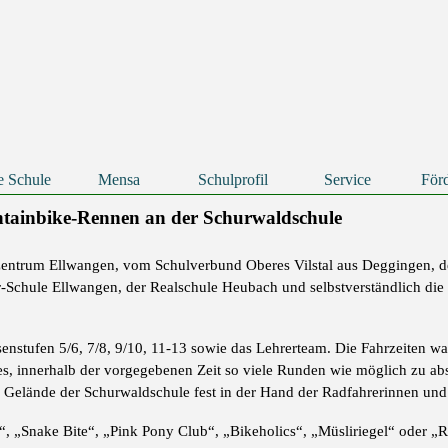
Menü überspringen
e Schule
Mensa
Schulprofil
Service
Förd
▼
▼
▼
ntainbike-Rennen an der Schurwaldschule
entrum Ellwangen, vom Schulverbund Oberes Vilstal aus Deggingen, de
r-Schule Ellwangen, der Realschule Heubach und selbstverständlich die
ssenstufen 5/6, 7/8, 9/10, 11-13 sowie das Lehrerteam. Die Fahrzeiten w
s, innerhalb der vorgegebenen Zeit so viele Runden wie möglich zu abso
 Gelände der Schurwaldschule fest in der Hand der Radfahrerinnen und
, „Snake Bite“, „Pink Pony Club“, „Bikeholics“, „Müsliriegel“ oder „