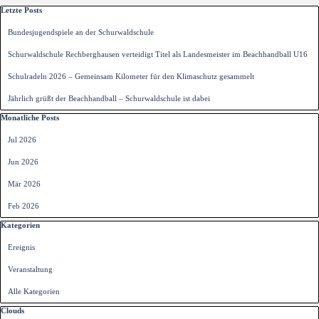
Block überspringen Letzte Posts
Letzte Posts
Bundesjugendspiele an der Schurwaldschule
Schurwaldschule Rechberghausen verteidigt Titel als Landesmeister im Beachhandball U16
Schulradeln 2026 – Gemeinsam Kilometer für den Klimaschutz gesammelt
Jährlich grüßt der Beachhandball – Schurwaldschule ist dabei
Block überspringen Monatliche Posts
Monatliche Posts
Jul 2026
Jun 2026
Mär 2026
Feb 2026
Block überspringen Kategorien
Kategorien
Ereignis
Veranstaltung
Alle Kategorien
Block überspringen Clouds
Clouds