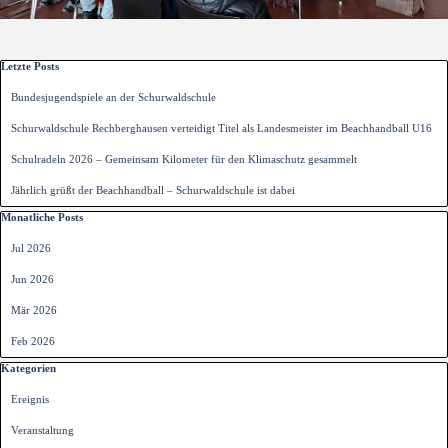
Block überspringen Letzte Posts
Letzte Posts
Bundesjugendspiele an der Schurwaldschule
Schurwaldschule Rechberghausen verteidigt Titel als Landesmeister im Beachhandball U16
Schulradeln 2026 – Gemeinsam Kilometer für den Klimaschutz gesammelt
Jährlich grüßt der Beachhandball – Schurwaldschule ist dabei
Block überspringen Monatliche Posts
Monatliche Posts
Jul 2026
Jun 2026
Mär 2026
Feb 2026
Block überspringen Kategorien
Kategorien
Ereignis
Veranstaltung